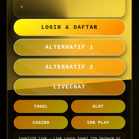
LOGIN & DAFTAR
ALTERNATIF 1
ALTERNATIF 2
LIVECHAT
TOGEL
SLOT
CASINO
IDN PLAY
togel279 link - Link Login Togel 279 Terbaik Di